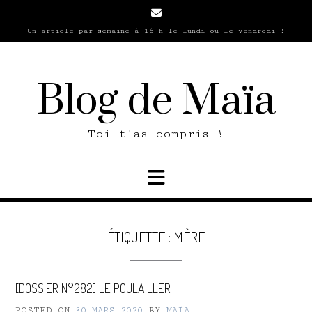
Skip
to
Un article par semaine à 16 h le lundi ou le vendredi !
content
Blog de Maïa
Toi t'as compris !
ÉTIQUETTE :
MÈRE
[DOSSIER N°282] LE POULAILLER
POSTED ON
30 MARS 2020
BY
MAÏA