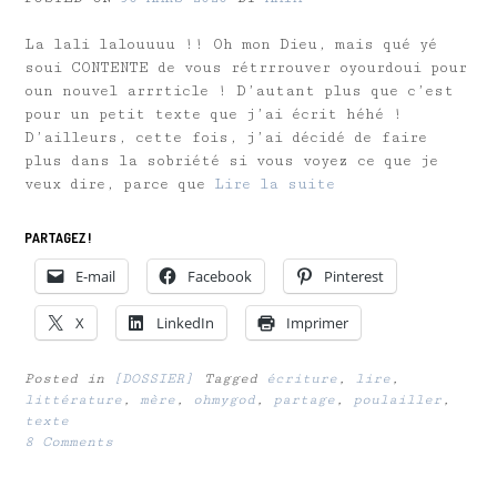
La lali lalouuuu !! Oh mon Dieu, mais qué yé
soui CONTENTE de vous rétrrrouver oyourdoui pour
oun nouvel arrrticle ! D’autant plus que c’est
pour un petit texte que j’ai écrit héhé !
D’ailleurs, cette fois, j’ai décidé de faire
plus dans la sobriété si vous voyez ce que je
veux dire, parce que
Lire la suite
PARTAGEZ !
E-mail
Facebook
Pinterest
X
LinkedIn
Imprimer
Posted in
[DOSSIER]
Tagged
écriture
,
lire
,
littérature
,
mère
,
ohmygod
,
partage
,
poulailler
,
texte
8 Comments