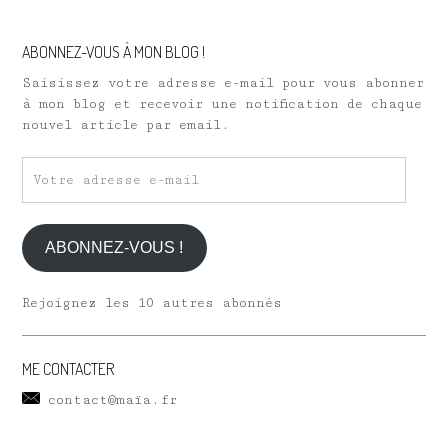
ABONNEZ-VOUS À MON BLOG !
Saisissez votre adresse e-mail pour vous abonner
à mon blog et recevoir une notification de chaque
nouvel article par email.
Votre
adresse
e-
mail
ABONNEZ-VOUS !
Rejoignez les 10 autres abonnés
ME CONTACTER
contact@maïa.fr