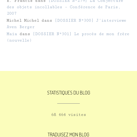
R. Francis
dans
[DOSSIER N°279] La Conjecture
des objets incollables – Conférence de Paris,
2007
Michel Michel
dans
[DOSSIER N°300] J’interviewe
Aven Berger
Maïa
dans
[DOSSIER N°301] Le procès de mon frère
(nouvelle)
STATISTIQUES DU BLOG
68 464 visites
TRADUISEZ MON BLOG