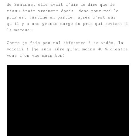
de Sananas, elle avait l’air de dire que le
tissu était vraiment épais, donc pour moi le
prix est justifié en partie, après c’est sûr
qu’il y a une grande marge du prix qui revient à
la marque…
Comme je fais pas mal référence à sa vidéo, la
voiciii ! (je suis sûre qu’au moins 40 % d’entre
vous l’on vue mais bon)