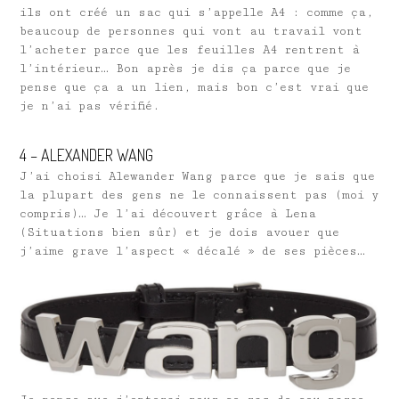
ils ont créé un sac qui s’appelle A4 : comme ça,
beaucoup de personnes qui vont au travail vont
l’acheter parce que les feuilles A4 rentrent à
l’intérieur… Bon après je dis ça parce que je
pense que ça a un lien, mais bon c’est vrai que
je n’ai pas vérifié.
4 – ALEXANDER WANG
J’ai choisi Alewander Wang parce que je sais que
la plupart des gens ne le connaissent pas (moi y
compris)… Je l’ai découvert grâce à Lena
(Situations bien sûr) et je dois avouer que
j’aime grave l’aspect « décalé » de ses pièces…