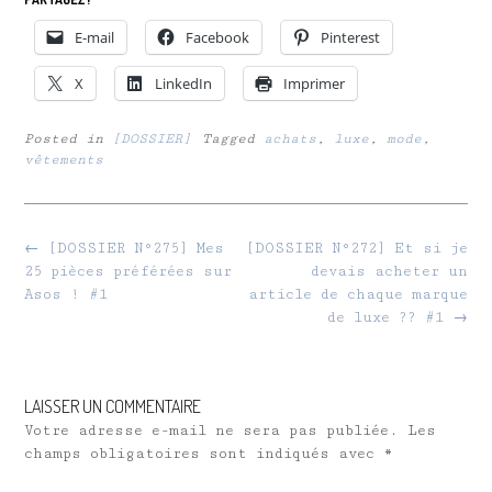
E-mail
Facebook
Pinterest
X
LinkedIn
Imprimer
Posted in
[DOSSIER]
Tagged
achats
,
luxe
,
mode
,
vêtements
Post
←
[DOSSIER N°275] Mes
[DOSSIER N°272] Et si je
navigation
25 pièces préférées sur
devais acheter un
Asos ! #1
article de chaque marque
de luxe ?? #1
→
LAISSER UN COMMENTAIRE
Votre adresse e-mail ne sera pas publiée.
Les
champs obligatoires sont indiqués avec
*