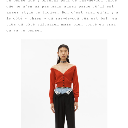
Je pense que j’opterai pour ce ras-de-cou parce
que je n’en ai pas mais aussi parce qu’il est
assez stylé je trouve… Bon c’est vrai qu’il y a
le côté « chien » du ras-de-cou qui est bof, en
plus du côté vulgaire… mais bien porté en vrai
ça va je pense…