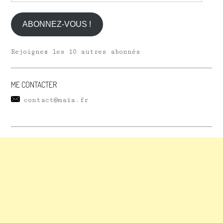
e-
mail
ABONNEZ-VOUS !
Rejoignez les 10 autres abonnés
ME CONTACTER
contact@maïa.fr