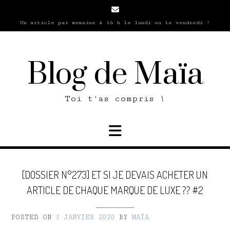
Skip
to
Un article par semaine à 16 h le lundi ou le vendredi !
content
Blog de Maïa
Toi t'as compris !
[DOSSIER N°273] ET SI JE DEVAIS ACHETER UN
ARTICLE DE CHAQUE MARQUE DE LUXE ?? #2
POSTED ON
3 JANVIER 2020
BY
MAÏA