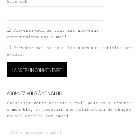
Site web
Prévenez-moi de tous les nouveaux
commentaires par e-mail.
Prévenez-moi de tous les nouveaux articles par
e-mail.
ABONNEZ-VOUS À MON BLOG !
Saisissez votre adresse e-mail pour vous abonner
à mon blog et recevoir une notification de chaque
nouvel article par email.
Votre
adresse