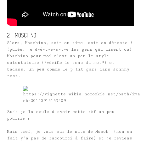
2 – MOSCHINO
Alors, Moschino, soit on aime, soit on déteste !
(purée, je d-é-t-e-s-t-e les gens qui disent ça)
Moschino pour moi c’est un peu le style
ostentatoire (*vérifie le sens du mot*) et
badass, un peu comme le p’tit gars dans Johnny
test.
Suis-je la seule à avoir cette réf un peu
pourrie ?
Mais bref, je vais sur le site de Mosch’ (non en
fait y’a pas de raccourci à faire) et je reviens