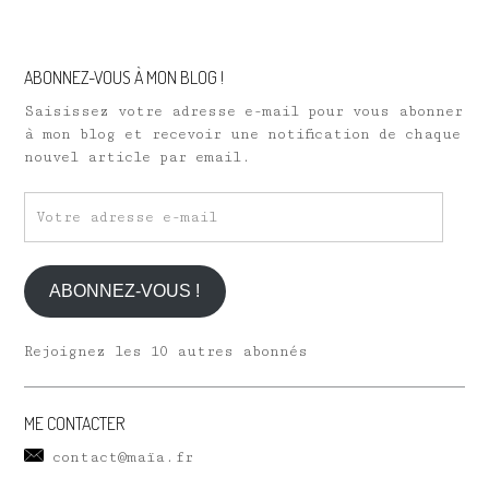
ABONNEZ-VOUS À MON BLOG !
Saisissez votre adresse e-mail pour vous abonner
à mon blog et recevoir une notification de chaque
nouvel article par email.
Votre
adresse
e-
mail
ABONNEZ-VOUS !
Rejoignez les 10 autres abonnés
ME CONTACTER
contact@maïa.fr