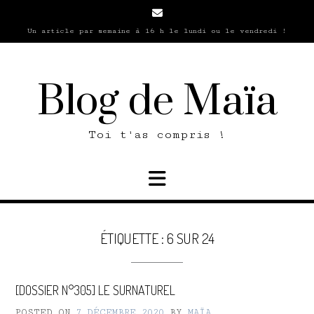
Skip
to
Un article par semaine à 16 h le lundi ou le vendredi !
content
Blog de Maïa
Toi t'as compris !
ÉTIQUETTE :
6 SUR 24
[DOSSIER N°305] LE SURNATUREL
POSTED ON
7 DÉCEMBRE 2020
BY
MAÏA