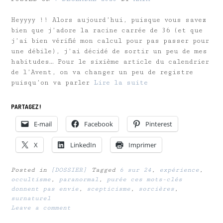
Heyyyy !! Alors aujourd’hui, puisque vous savez
bien que j’adore la racine carrée de 36 (et que
j’ai bien vérifié mon calcul pour pas passer pour
une débile), j’ai décidé de sortir un peu de mes
habitudes… Pour le sixième article du calendrier
de l’Avent, on va changer un peu de registre
puisqu’on va parler
Lire la suite
PARTAGEZ !
E-mail
Facebook
Pinterest
X
LinkedIn
Imprimer
Posted in
[DOSSIER]
Tagged
6 sur 24
,
expérience
,
occultisme
,
paranormal
,
purée ces mots-clés
donnent pas envie
,
scepticisme
,
sorcières
,
surnaturel
Leave a comment