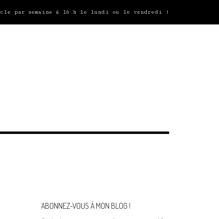
icle par semaine à 16 h le lundi ou le vendredi !
ABONNEZ-VOUS À MON BLOG !