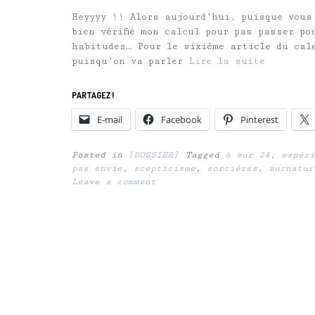
Heyyyy !! Alors aujourd’hui, puisque vous
bien vérifié mon calcul pour pas passer po
habitudes… Pour le sixième article du cal
puisqu’on va parler
Lire la suite
PARTAGEZ !
E-mail
Facebook
Pinterest
Posted in
[DOSSIER]
Tagged
6 sur 24
,
expéri
pas envie
,
scepticisme
,
sorcières
,
surnatur
Leave a comment