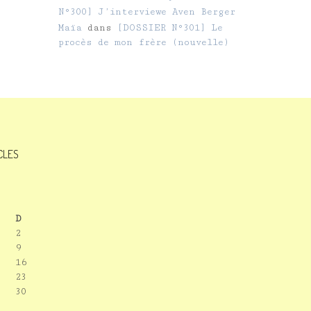
N°300] J’interviewe Aven Berger
Maïa
dans
[DOSSIER N°301] Le
procès de mon frère (nouvelle)
ICLES
D
2
9
16
23
30