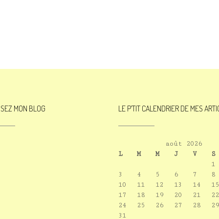
ISEZ MON BLOG
LE P’TIT CALENDRIER DE MES ART
août 2026
L
M
M
J
V
S
1
3
4
5
6
7
8
10
11
12
13
14
15
17
18
19
20
21
22
24
25
26
27
28
29
31