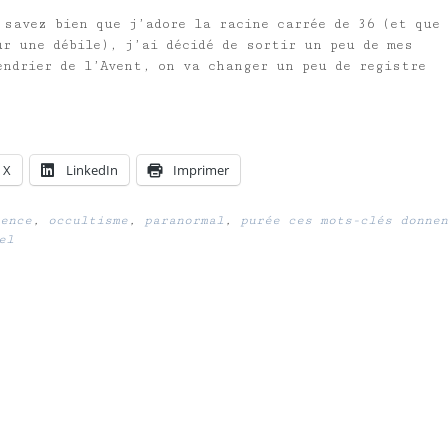
 savez bien que j’adore la racine carrée de 36 (et que 
ur une débile), j’ai décidé de sortir un peu de mes
endrier de l’Avent, on va changer un peu de registre
X
LinkedIn
Imprimer
ence
,
occultisme
,
paranormal
,
purée ces mots-clés donnen
el