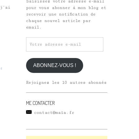
Saisissez votre adresse e-mail
j’ai
pour vous abonner à mon blog et
recevoir une notification de
chaque nouvel article par
email.
Votre
adresse
e-
mail
ABONNEZ-VOUS !
t
Rejoignez les 10 autres abonnés
ME CONTACTER
contact@maïa.fr