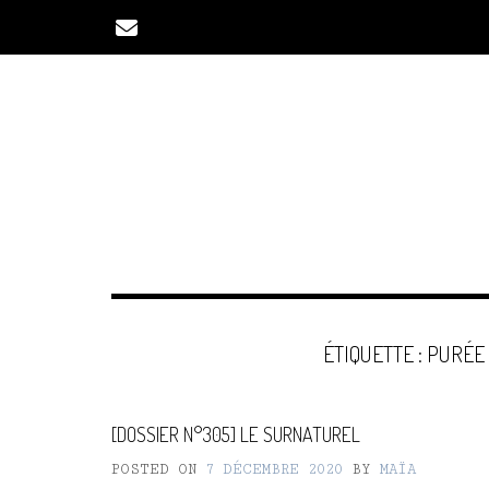
Skip
to
content
ÉTIQUETTE :
PURÉE 
[DOSSIER N°305] LE SURNATUREL
POSTED ON
7 DÉCEMBRE 2020
BY
MAÏA