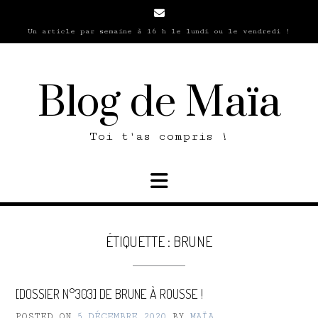
Skip
to
Un article par semaine à 16 h le lundi ou le vendredi !
content
Blog de Maïa
Toi t'as compris !
ÉTIQUETTE :
BRUNE
[DOSSIER N°303] DE BRUNE À ROUSSE !
POSTED ON
5 DÉCEMBRE 2020
BY
MAÏA