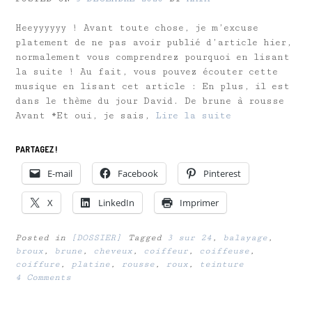
Heeyyyyyy ! Avant toute chose, je m’excuse
platement de ne pas avoir publié d’article hier,
normalement vous comprendrez pourquoi en lisant
la suite ! Au fait, vous pouvez écouter cette
musique en lisant cet article : En plus, il est
dans le thème du jour David. De brune à rousse
Avant *Et oui, je sais,
Lire la suite
PARTAGEZ !
E-mail
Facebook
Pinterest
X
LinkedIn
Imprimer
Posted in
[DOSSIER]
Tagged
3 sur 24
,
balayage
,
broux
,
brune
,
cheveux
,
coiffeur
,
coiffeuse
,
coiffure
,
platine
,
rousse
,
roux
,
teinture
4 Comments