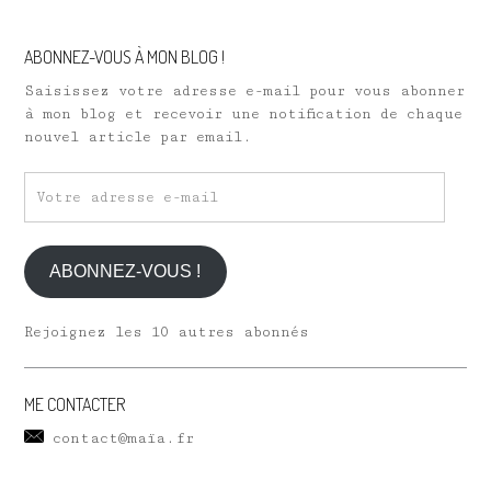
ABONNEZ-VOUS À MON BLOG !
Saisissez votre adresse e-mail pour vous abonner
à mon blog et recevoir une notification de chaque
nouvel article par email.
Votre
adresse
e-
mail
ABONNEZ-VOUS !
Rejoignez les 10 autres abonnés
ME CONTACTER
contact@maïa.fr