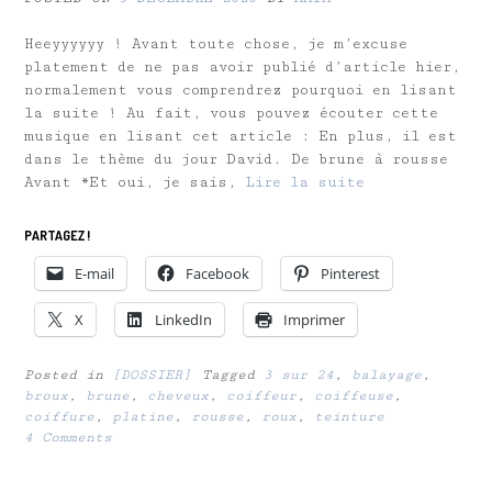
Heeyyyyyy ! Avant toute chose, je m’excuse
platement de ne pas avoir publié d’article hier,
normalement vous comprendrez pourquoi en lisant
la suite ! Au fait, vous pouvez écouter cette
musique en lisant cet article : En plus, il est
dans le thème du jour David. De brune à rousse
Avant *Et oui, je sais,
Lire la suite
PARTAGEZ !
E-mail
Facebook
Pinterest
X
LinkedIn
Imprimer
Posted in
[DOSSIER]
Tagged
3 sur 24
,
balayage
,
broux
,
brune
,
cheveux
,
coiffeur
,
coiffeuse
,
coiffure
,
platine
,
rousse
,
roux
,
teinture
4 Comments