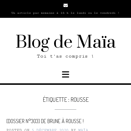
Skip
to
Un article par semaine à 16 h le lundi ou le vendredi !
content
Blog de Maïa
Toi t'as compris !
ÉTIQUETTE :
ROUSSE
[DOSSIER N°303] DE BRUNE À ROUSSE !
POSTED ON
5 DÉCEMBRE 2020
BY
MAÏA