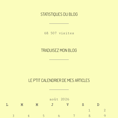
STATISTIQUES DU BLOG
68 507 visites
TRADUISEZ MON BLOG
LE P’TIT CALENDRIER DE MES ARTICLES
août 2026
L
M
M
J
V
S
D
1
2
3
4
5
6
7
8
9