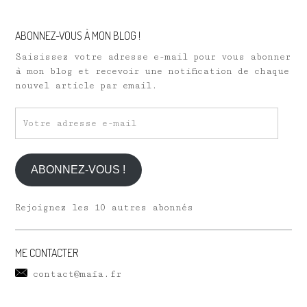
ABONNEZ-VOUS À MON BLOG !
Saisissez votre adresse e-mail pour vous abonner
à mon blog et recevoir une notification de chaque
nouvel article par email.
Votre
adresse
e-
mail
ABONNEZ-VOUS !
Rejoignez les 10 autres abonnés
ME CONTACTER
contact@maïa.fr