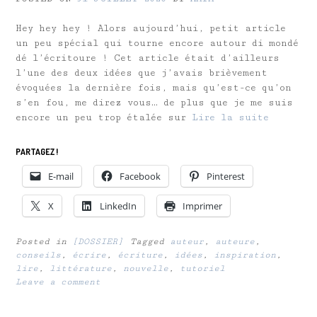
Hey hey hey ! Alors aujourd’hui, petit article
un peu spécial qui tourne encore autour di mondé
dé l’écritoure ! Cet article était d’ailleurs
l’une des deux idées que j’avais brièvement
évoquées la dernière fois, mais qu’est-ce qu’on
s’en fou, me direz vous… de plus que je me suis
encore un peu trop étalée sur
Lire la suite
PARTAGEZ !
E-mail
Facebook
Pinterest
X
LinkedIn
Imprimer
Posted in
[DOSSIER]
Tagged
auteur
,
auteure
,
conseils
,
écrire
,
écriture
,
idées
,
inspiration
,
lire
,
littérature
,
nouvelle
,
tutoriel
Leave a comment