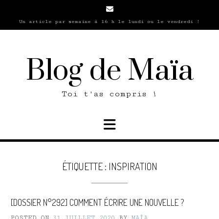
Skip
to
Un article par semaine à 16 h le lundi ou le vendredi !
content
Blog de Maïa
Toi t'as compris !
ÉTIQUETTE :
INSPIRATION
[DOSSIER N°292] COMMENT ÉCRIRE UNE NOUVELLE ?
POSTED ON
31 JUILLET 2020
BY
MAÏA