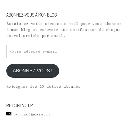
ABONNEZ-VOUS À MON BLOG !
Saisissez votre adresse e-mail pour vous abonner
à mon blog et recevoir une notification de chaque
nouvel article par email.
Votre
adresse
e-
mail
ABONNEZ-VOUS !
Rejoignez les 10 autres abonnés
ME CONTACTER
contact@maïa.fr