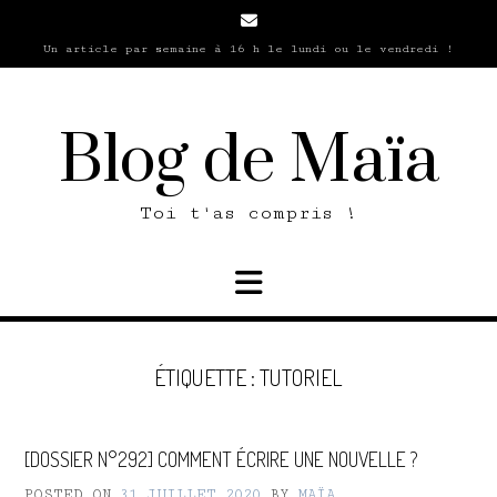
Skip
to
Un article par semaine à 16 h le lundi ou le vendredi !
content
Blog de Maïa
Toi t'as compris !
ÉTIQUETTE :
TUTORIEL
[DOSSIER N°292] COMMENT ÉCRIRE UNE NOUVELLE ?
POSTED ON
31 JUILLET 2020
BY
MAÏA