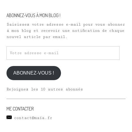
ABONNEZ-VOUS À MON BLOG !
Saisissez votre adresse e-mail pour vous abonner
à mon blog et recevoir une notification de chaque
nouvel article par email.
Votre
adresse
e-
mail
ABONNEZ-VOUS !
Rejoignez les 10 autres abonnés
ME CONTACTER
contact@maïa.fr