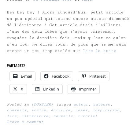
Hey hey hey ! Alors aujourd’hui, petit article
un peu spécial qui tourne encore autour di mondé
dé l’écritoure ! Cet article était d’ailleurs
l’une des deux idées que j’avais brièvement
évoquées la dernière fois, mais qu’est-ce qu’on
s’en fou, me direz vous… de plus que je me suis
encore un peu trop étalée sur
Lire la suite
PARTAGEZ !
E-mail
Facebook
Pinterest
X
LinkedIn
Imprimer
Posted in
[DOSSIER]
Tagged
auteur
,
auteure
,
conseils
,
écrire
,
écriture
,
idées
,
inspiration
,
lire
,
littérature
,
nouvelle
,
tutoriel
Leave a comment