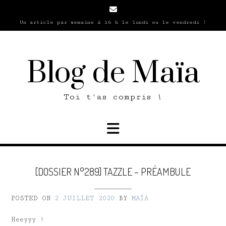
Skip
to
Un article par semaine à 16 h le lundi ou le vendredi !
content
Blog de Maïa
Toi t'as compris !
[DOSSIER N°289] TAZZLE – PRÉAMBULE
POSTED ON
2 JUILLET 2020
BY
MAÏA
Heeyyy !