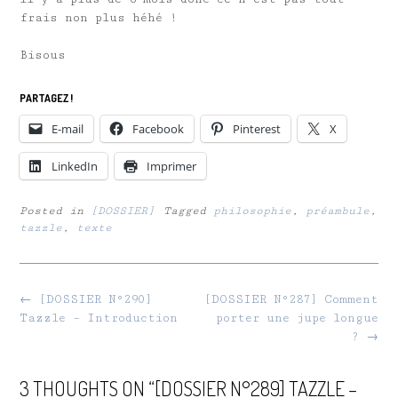
frais non plus héhé !
Bisous
PARTAGEZ !
E-mail
Facebook
Pinterest
X
LinkedIn
Imprimer
Posted in
[DOSSIER]
Tagged
philosophie
,
préambule
,
tazzle
,
texte
Post
←
[DOSSIER N°290]
[DOSSIER N°287] Comment
navigation
Tazzle – Introduction
porter une jupe longue
?
→
3 THOUGHTS ON “
[DOSSIER N°289] TAZZLE –