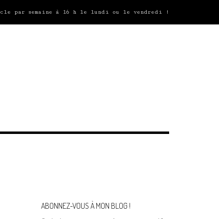
icle par semaine à 16 h le lundi ou le vendredi !
ABONNEZ-VOUS À MON BLOG !