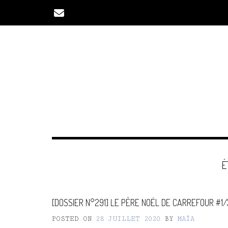
Skip
to
content
É
[DOSSIER N°291] LE PÈRE NOËL DE CARREFOUR #1/
POSTED ON
28 JUILLET 2020
BY
MAÏA