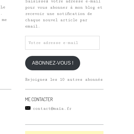
Saisissez votre adresse e-mail
 Le
pour vous abonner à mon blog et
e.
recevoir une notification de
 me
chaque nouvel article par
email.
Votre
adresse
e-
mail
ABONNEZ-VOUS !
Rejoignez les 10 autres abonnés
ME CONTACTER
contact@maïa.fr