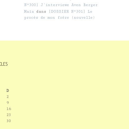
N°300] J’interviewe Aven Berger
Maïa
dans
[DOSSIER N°301] Le
procès de mon frère (nouvelle)
ICLES
D
2
9
16
23
30