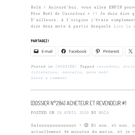
Holà ! Aujourd’hui, vous allez ENFIN pouv
Père Noël de Carrefour » !! Je dois dire 
D’ailleurs, à l’origine j’étais simplemen
dire deux mots à partir desquels
Lire la 
PARTAGEZ !
E-mail
Facebook
Pinterest
Posted in
[DOSSIER]
Tagged
carrefour
,
écrir
littérature
,
nouvelle
,
père noël
Leave a comment
[DOSSIER N°284] ACHETEUR ET REVENDEUR #1
POSTED ON
28 AVRIL 2020
BY
MAÏA
Saluuuuuuuuuuuuut ! 😉 Et non, et non, j
actuellement 46 minutes du matin, et je v