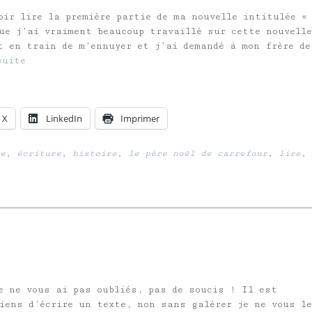
oir lire la première partie de ma nouvelle intitulée «
que j’ai vraiment beaucoup travaillé sur cette nouvell
t en train de m’ennuyer et j’ai demandé à mon frère de
suite
X
LinkedIn
Imprimer
e
,
écriture
,
histoire
,
le père noël de carrefour
,
lire
,
e ne vous ai pas oubliés, pas de soucis ! Il est
iens d’écrire un texte, non sans galérer je ne vous le