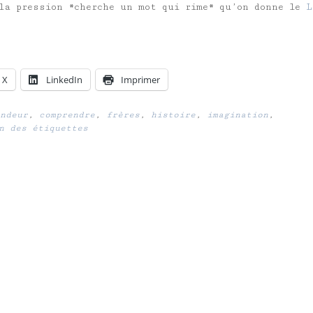
la pression *cherche un mot qui rime* qu’on donne le
L
X
LinkedIn
Imprimer
ndeur
,
comprendre
,
frères
,
histoire
,
imagination
,
n des étiquettes