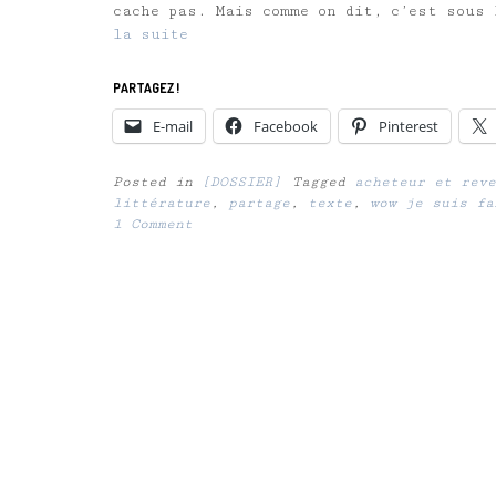
cache pas. Mais comme on dit, c’est sous 
la suite
PARTAGEZ !
E-mail
Facebook
Pinterest
Posted in
[DOSSIER]
Tagged
acheteur et reve
littérature
,
partage
,
texte
,
wow je suis fa
1 Comment