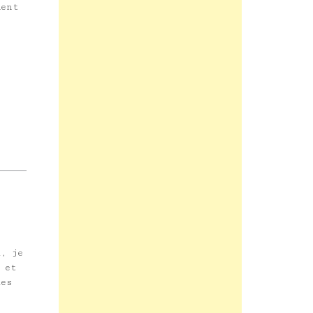
ment
, je
 et
les