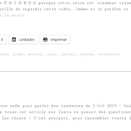
s F-R-I-E-N-D-S puisque cette série est vraiment vrai
seille de regarder cette vidéo… (même si je préfère ce
e la suite
X
LinkedIn
Imprimer
ook
,
looks
,
monica
,
nice
,
rachel
,
stylée
,
vêtements
uve enfin pour parler des tendances de l’été 2019 ! Oui
s tease cet article sur Insta en posant des questions
 les choses ! C’est pourquoi, pour rassembler toutes 