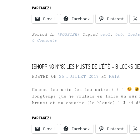
PARTAGEZ !
E-mail
Facebook
Pinterest
Posted in
[DOSSIER]
Tagged
cool
,
été
,
looks
6 Comments
[SHOPPING N°8] LES MUSTS DE L’ÉTÉ – 8 LOOKS DE
POSTED ON
26 JUILLET 2017
BY
MAÏA
Coucou les amis (et les autres) !!!
longtemps que je voulais en faire un sur 
brune) et ma cousine (la blonde) ! J’ai d
PARTAGEZ !
E-mail
Facebook
Pinterest