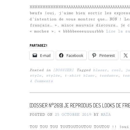
HHHHHHHHHHHHHHAAAAAAAAAAAAAAAAAAAAAAAAAAAA
bœufs (oui, j’aime bien sortir les expres
d’intention de vous montrer que… NON ! Le
français… », mince mauvais discours… je c
« moches », « bbbbbeeeeuuuurbbb
Lire la s
PARTAGEZ !
E-mail
Facebook
Pinterest
Posted in
[DOSSIER]
Tagged
blazer
,
cool
,
ju
style
,
stylée
,
t-shirt blanc
,
tendance
,
ten
4 Comments
[DOSSIER N°269] JE REPRODUIS DES LOOKS DE FRIE
POSTED ON
25 OCTOBRE 2019
BY
MAÏA
TOU TOU TOU TOUTOUTOUTOU TOUTOU !! (oui,