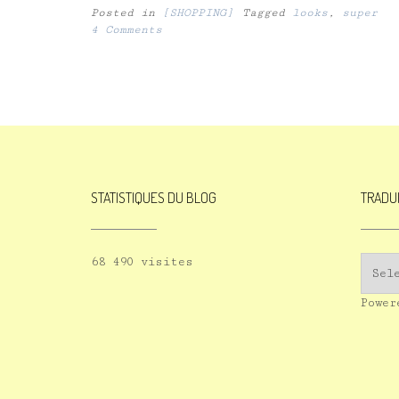
Posted in
[SHOPPING]
Tagged
looks
,
super
4 Comments
STATISTIQUES DU BLOG
TRADU
68 490 visites
Powe