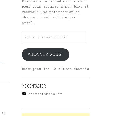
Saisissez votre adresse e-mail
pour vous abonner à mon blog et
recevoir une notification de
chaque nouvel article par
email.
Votre
adresse
e-
mail
ABONNEZ-VOUS !
ar
,
Rejoignez les 10 autres abonnés
ME CONTACTER
contact@maïa.fr
 !)