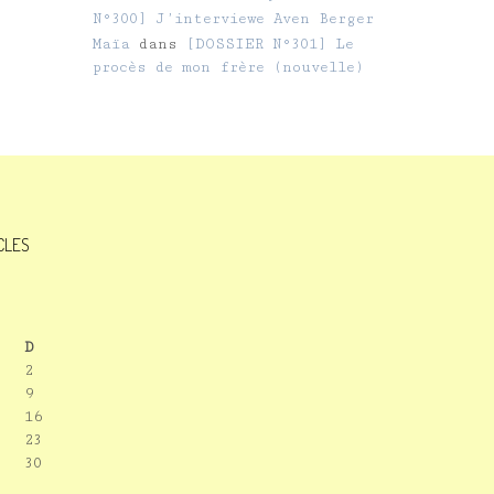
N°300] J’interviewe Aven Berger
Maïa
dans
[DOSSIER N°301] Le
procès de mon frère (nouvelle)
ICLES
D
2
9
16
23
30