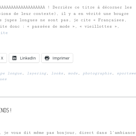
AAAAAAAAAAAAAAAAAA ! Derrière ce titre à décorner les
sions de leur contexte), il y a en vérité une bougre
s jupes longues ne sont pas, je cite « Françaises,
ite donc : « passées de mode », « vieillottes »,
uite
X
LinkedIn
Imprimer
pe longue
,
layering
,
looks
,
mode
,
photographie
,
sportswe
ues
NDS !
 je vous dit même pas bonjour, direct dans l’ambiance