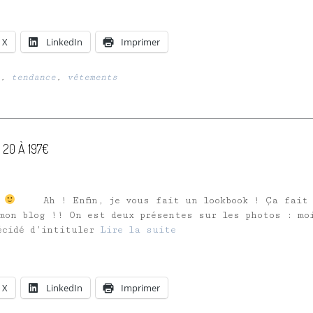
X
LinkedIn
Imprimer
,
tendance
,
vêtements
 20 À 197€
Ah ! Enfin, je vous fait un lookbook ! Ça fait 
mon blog !! On est deux présentes sur les photos : mo
écidé d’intituler
Lire la suite
X
LinkedIn
Imprimer