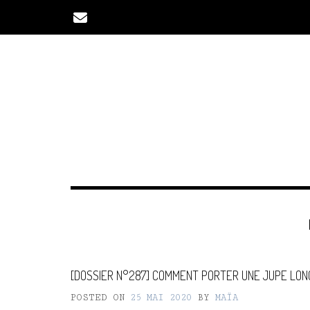
Skip
to
content
[DOSSIER N°287] COMMENT PORTER UNE JUPE LON
POSTED ON
25 MAI 2020
BY
MAÏA