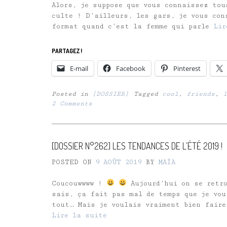
Alors, je suppose que vous connaissez tou
culte ! D’ailleurs, les gars, je vous con
format quand c’est la femme qui parle
Lir
PARTAGEZ !
E-mail
Facebook
Pinterest
Posted in
[DOSSIER]
Tagged
cool
,
friends
,
l
2 Comments
[DOSSIER N°262] LES TENDANCES DE L’ÉTÉ 2019 !
POSTED ON
9 AOÛT 2019
BY
MAÏA
Coucouwwww !
Aujourd’hui on se retro
sais, ça fait pas mal de temps que je vou
tout… Mais je voulais vraiment bien faire
Lire la suite