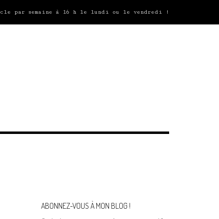
icle par semaine à 16 h le lundi ou le vendredi !
ABONNEZ-VOUS À MON BLOG !