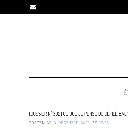
Skip
to
content
É
[DOSSIER N°302] CE QUE JE PENSE DU DÉFILÉ BAL
POSTED ON
2 DÉCEMBRE 2020
BY
MAÏA