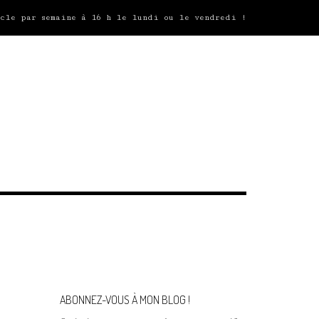
icle par semaine à 16 h le lundi ou le vendredi !
ABONNEZ-VOUS À MON BLOG !