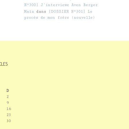
N°300] J’interviewe Aven Berger
Maïa
dans
[DOSSIER N°301] Le
procès de mon frère (nouvelle)
ICLES
D
2
9
16
23
30