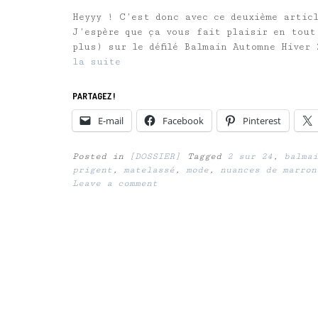
Heyyy ! C’est donc avec ce deuxième artic
J’espère que ça vous fait plaisir en tout
plus) sur le défilé Balmain Automne Hiver
la suite
PARTAGEZ !
E-mail
Facebook
Pinterest
Posted in
[DOSSIER]
Tagged
2 sur 24
,
balmai
prigent
,
matelassé
,
mode
,
nuances de marron
Leave a comment