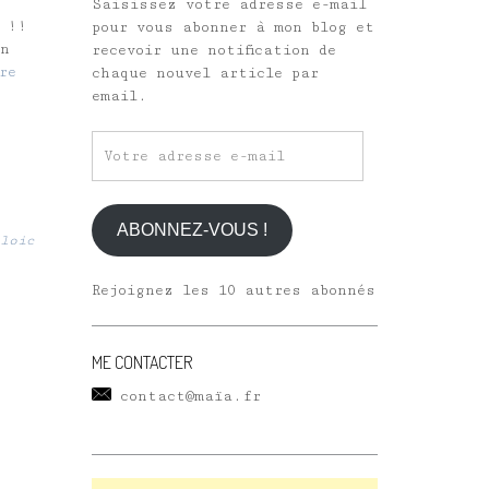
Saisissez votre adresse e-mail
s !!
pour vous abonner à mon blog et
on
recevoir une notification de
re
chaque nouvel article par
email.
Votre
adresse
e-
mail
ABONNEZ-VOUS !
loic
Rejoignez les 10 autres abonnés
ME CONTACTER
contact@maïa.fr