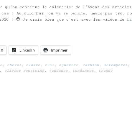
le qu’on continue le calendrier de l’Avent des article
 cas ! Aujourd’hui, on va se pencher (mais pas trop n
 2020 ! 😉 Je crois bien que c’est avec les vidéos de
Li
X
LinkedIn
Imprimer
n
,
cheval
,
classe
,
cuir
,
équestre
,
fashion
,
intemporel
,
,
olivier rousteing
,
tendance
,
tendances
,
trendy