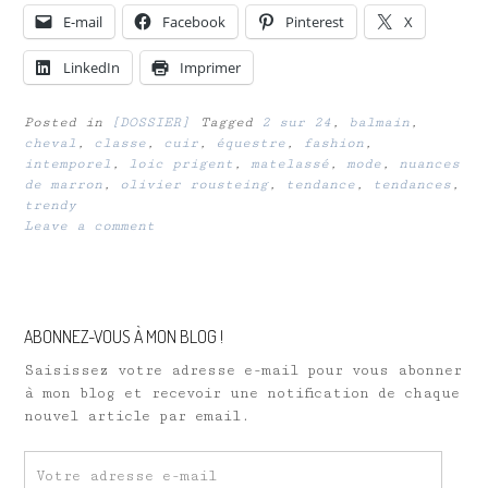
E-mail
Facebook
Pinterest
X
LinkedIn
Imprimer
Posted in
[DOSSIER]
Tagged
2 sur 24
,
balmain
,
cheval
,
classe
,
cuir
,
équestre
,
fashion
,
intemporel
,
loic prigent
,
matelassé
,
mode
,
nuances
de marron
,
olivier rousteing
,
tendance
,
tendances
,
trendy
Leave a comment
ABONNEZ-VOUS À MON BLOG !
Saisissez votre adresse e-mail pour vous abonner
à mon blog et recevoir une notification de chaque
nouvel article par email.
Votre
adresse