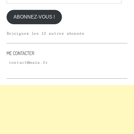
e-
mail
ABONNEZ-VOUS !
Rejoignez les 10 autres abonnés
ME CONTACTER
contact@maïa.fr