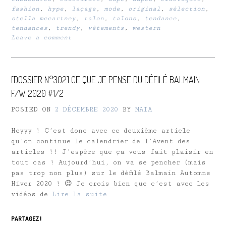
fashion
,
hype
,
laçage
,
mode
,
original
,
sélection
,
stella mccartney
,
talon
,
talons
,
tendance
,
tendances
,
trendy
,
vêtements
,
western
Leave a comment
[DOSSIER N°302] CE QUE JE PENSE DU DÉFILÉ BALMAIN
F/W 2020 #1/2
POSTED ON
2 DÉCEMBRE 2020
BY
MAÏA
Heyyy ! C’est donc avec ce deuxième article
qu’on continue le calendrier de l’Avent des
articles !! J’espère que ça vous fait plaisir en
tout cas ! Aujourd’hui, on va se pencher (mais
pas trop non plus) sur le défilé Balmain Automne
Hiver 2020 ! 😉 Je crois bien que c’est avec les
vidéos de
Lire la suite
PARTAGEZ !