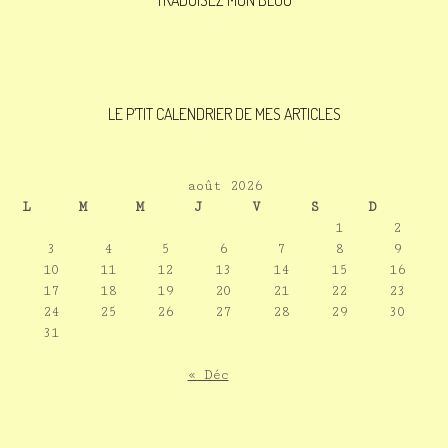
TRADUISEZ MON BLOG
LE P’TIT CALENDRIER DE MES ARTICLES
août 2026
L
M
M
J
V
S
D
1
2
3
4
5
6
7
8
9
10
11
12
13
14
15
16
17
18
19
20
21
22
23
24
25
26
27
28
29
30
31
« Déc