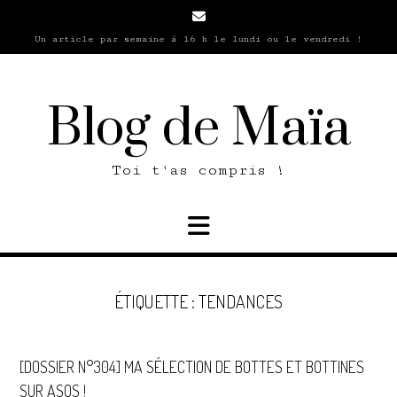
Skip
to
Un article par semaine à 16 h le lundi ou le vendredi !
content
Blog de Maïa
Toi t'as compris !
ÉTIQUETTE :
TENDANCES
[DOSSIER N°304] MA SÉLECTION DE BOTTES ET BOTTINES
SUR ASOS !