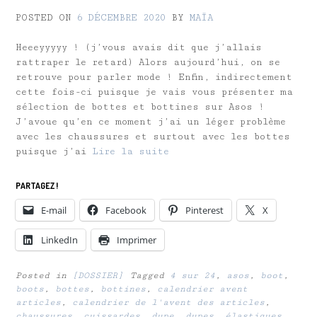
POSTED ON
6 DÉCEMBRE 2020
BY
MAÏA
Heeeyyyyy ! (j’vous avais dit que j’allais
rattraper le retard) Alors aujourd’hui, on se
retrouve pour parler mode ! Enfin, indirectement
cette fois-ci puisque je vais vous présenter ma
sélection de bottes et bottines sur Asos !
J’avoue qu’en ce moment j’ai un léger problème
avec les chaussures et surtout avec les bottes
puisque j’ai
Lire la suite
PARTAGEZ !
E-mail
Facebook
Pinterest
X
LinkedIn
Imprimer
Posted in
[DOSSIER]
Tagged
4 sur 24
,
asos
,
boot
,
boots
,
bottes
,
bottines
,
calendrier avent
articles
,
calendrier de l'avent des articles
,
chaussures
,
cuissardes
,
dupe
,
dupes
,
élastiques
,