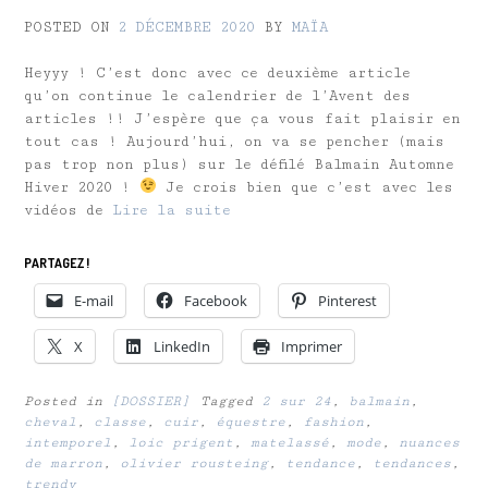
POSTED ON
2 DÉCEMBRE 2020
BY
MAÏA
Heyyy ! C’est donc avec ce deuxième article
qu’on continue le calendrier de l’Avent des
articles !! J’espère que ça vous fait plaisir en
tout cas ! Aujourd’hui, on va se pencher (mais
pas trop non plus) sur le défilé Balmain Automne
Hiver 2020 !
Je crois bien que c’est avec les
vidéos de
Lire la suite
PARTAGEZ !
E-mail
Facebook
Pinterest
X
LinkedIn
Imprimer
Posted in
[DOSSIER]
Tagged
2 sur 24
,
balmain
,
cheval
,
classe
,
cuir
,
équestre
,
fashion
,
intemporel
,
loic prigent
,
matelassé
,
mode
,
nuances
de marron
,
olivier rousteing
,
tendance
,
tendances
,
trendy