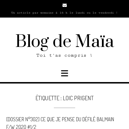
Skip
to
Un article par semaine à 16 h le lundi ou le vendredi !
content
Blog de Maïa
Toi t'as compris !
ÉTIQUETTE :
LOIC PRIGENT
[DOSSIER N°302] CE QUE JE PENSE DU DÉFILÉ BALMAIN
F/W 2020 #1/2