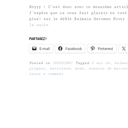
Heyyy ! C’est donc avec ce deuxième artic
J’espère que ça vous fait plaisir en tout
plus) sur le défilé Balmain Automne Hiver
la suite
PARTAGEZ !
E-mail
Facebook
Pinterest
Posted in
[DOSSIER]
Tagged
2 sur 24
,
balmai
prigent
,
matelassé
,
mode
,
nuances de marron
Leave a comment