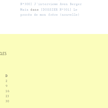
N°300] J’interviewe Aven Berger
Maïa
dans
[DOSSIER N°301] Le
procès de mon frère (nouvelle)
ICLES
D
2
9
16
23
30