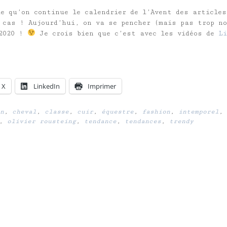
le qu’on continue le calendrier de l’Avent des article
 cas ! Aujourd’hui, on va se pencher (mais pas trop n
 2020 !
Je crois bien que c’est avec les vidéos de
Li
X
LinkedIn
Imprimer
n
,
cheval
,
classe
,
cuir
,
équestre
,
fashion
,
intemporel
,
,
olivier rousteing
,
tendance
,
tendances
,
trendy