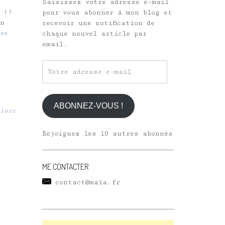
Saisissez votre adresse e-mail
s !!
pour vous abonner à mon blog et
on
recevoir une notification de
re
chaque nouvel article par
email.
Votre
adresse
e-
mail
ABONNEZ-VOUS !
loic
Rejoignez les 10 autres abonnés
ME CONTACTER
contact@maïa.fr