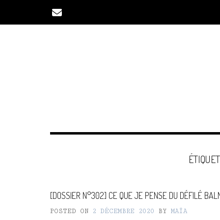
Skip
to
content
ÉTIQUET
[DOSSIER N°302] CE QUE JE PENSE DU DÉFILÉ BAL
POSTED ON
2 DÉCEMBRE 2020
BY
MAÏA