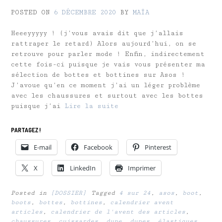
POSTED ON
6 DÉCEMBRE 2020
BY
MAÏA
Heeeyyyyy ! (j’vous avais dit que j’allais
rattraper le retard) Alors aujourd’hui, on se
retrouve pour parler mode ! Enfin, indirectement
cette fois-ci puisque je vais vous présenter ma
sélection de bottes et bottines sur Asos !
J’avoue qu’en ce moment j’ai un léger problème
avec les chaussures et surtout avec les bottes
puisque j’ai
Lire la suite
PARTAGEZ !
E-mail
Facebook
Pinterest
X
LinkedIn
Imprimer
Posted in
[DOSSIER]
Tagged
4 sur 24
,
asos
,
boot
,
boots
,
bottes
,
bottines
,
calendrier avent
articles
,
calendrier de l'avent des articles
,
chaussures
,
cuissardes
,
dupe
,
dupes
,
élastiques
,