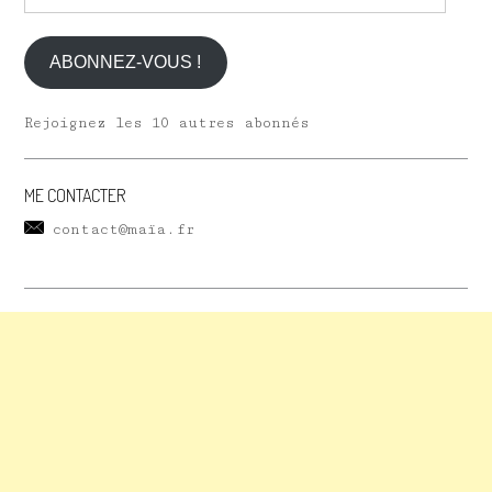
e-
mail
ABONNEZ-VOUS !
Rejoignez les 10 autres abonnés
ME CONTACTER
contact@maïa.fr