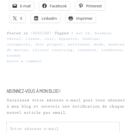
E-mail
Facebook
Pinterest
X
LinkedIn
Imprimer
Posted in
[DOSSIER]
Tagged
2 sur 24
,
balmain
,
cheval
,
classe
,
cuir
,
équestre
,
fashion
,
intemporel
,
loic prigent
,
matelassé
,
mode
,
nuances
de marron
,
olivier rousteing
,
tendance
,
tendances
,
trendy
Leave a comment
ABONNEZ-VOUS À MON BLOG !
Saisissez votre adresse e-mail pour vous abonner
à mon blog et recevoir une notification de chaque
nouvel article par email.
Votre
adresse