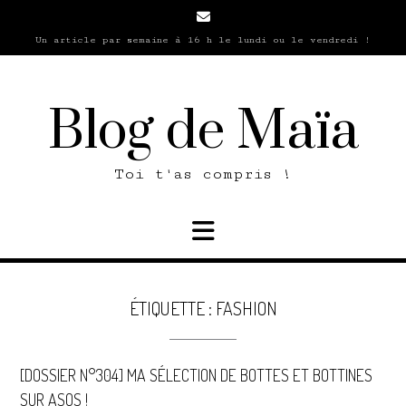
Skip
to
Un article par semaine à 16 h le lundi ou le vendredi !
content
Blog de Maïa
Toi t'as compris !
ÉTIQUETTE :
FASHION
[DOSSIER N°304] MA SÉLECTION DE BOTTES ET BOTTINES
SUR ASOS !