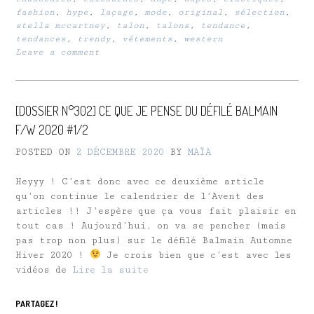
fashion
,
hype
,
laçage
,
mode
,
original
,
sélection
,
stella mccartney
,
talon
,
talons
,
tendance
,
tendances
,
trendy
,
vêtements
,
western
Leave a comment
[DOSSIER N°302] CE QUE JE PENSE DU DÉFILÉ BALMAIN
F/W 2020 #1/2
POSTED ON
2 DÉCEMBRE 2020
BY
MAÏA
Heyyy ! C’est donc avec ce deuxième article
qu’on continue le calendrier de l’Avent des
articles !! J’espère que ça vous fait plaisir en
tout cas ! Aujourd’hui, on va se pencher (mais
pas trop non plus) sur le défilé Balmain Automne
Hiver 2020 !
Je crois bien que c’est avec les
vidéos de
Lire la suite
PARTAGEZ !