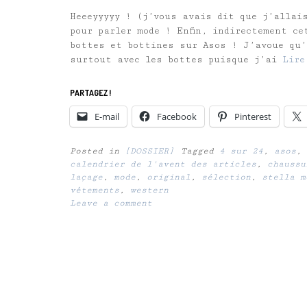
Heeeyyyyy ! (j’vous avais dit que j’allai
pour parler mode ! Enfin, indirectement c
bottes et bottines sur Asos ! J’avoue qu’
surtout avec les bottes puisque j’ai
Lire
PARTAGEZ !
E-mail
Facebook
Pinterest
Posted in
[DOSSIER]
Tagged
4 sur 24
,
asos
,
calendrier de l'avent des articles
,
chaussu
laçage
,
mode
,
original
,
sélection
,
stella m
vêtements
,
western
Leave a comment