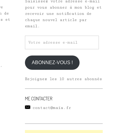
Saisissez votre adresse e-mail
ve
pour vous abonner à mon blog et
n de
recevoir une notification de
es et
chaque nouvel article par
email.
Votre
adresse
e-
mail
ABONNEZ-VOUS !
,
Rejoignez les 10 autres abonnés
ME CONTACTER
contact@maïa.fr