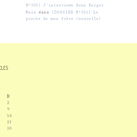
N°300] J’interviewe Aven Berger
Maïa
dans
[DOSSIER N°301] Le
procès de mon frère (nouvelle)
ICLES
D
2
9
16
23
30