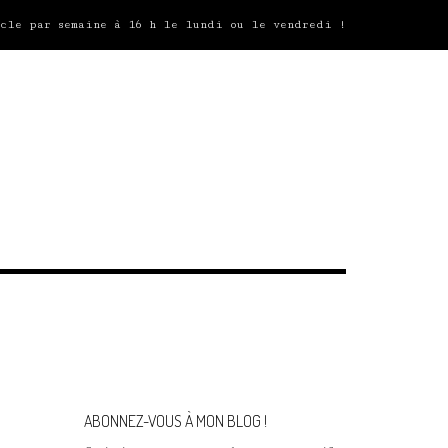
icle par semaine à 16 h le lundi ou le vendredi !
ABONNEZ-VOUS À MON BLOG !