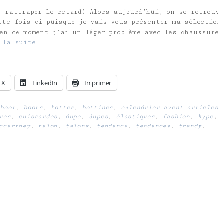
s rattraper le retard) Alors aujourd’hui, on se retrou
ette fois-ci puisque je vais vous présenter ma sélectio
en ce moment j’ai un léger problème avec les chaussur
 la suite
X
LinkedIn
Imprimer
boot
,
boots
,
bottes
,
bottines
,
calendrier avent articles
res
,
cuissardes
,
dupe
,
dupes
,
élastiques
,
fashion
,
hype
,
ccartney
,
talon
,
talons
,
tendance
,
tendances
,
trendy
,