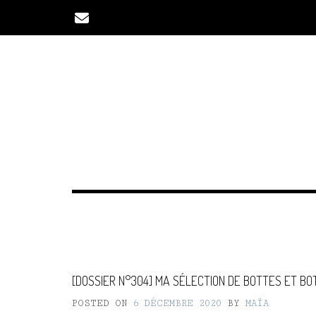
Skip
to
content
[DOSSIER N°304] MA SÉLECTION DE BOTTES ET BOT
POSTED ON
6 DÉCEMBRE 2020
BY
MAÏA