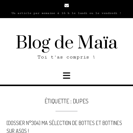
Skip
to
Un article par semaine à 16 h le lundi ou le vendredi !
content
Blog de Maïa
Toi t'as compris !
ÉTIQUETTE :
DUPES
[DOSSIER N°304] MA SÉLECTION DE BOTTES ET BOTTINES
SUR ASOS !