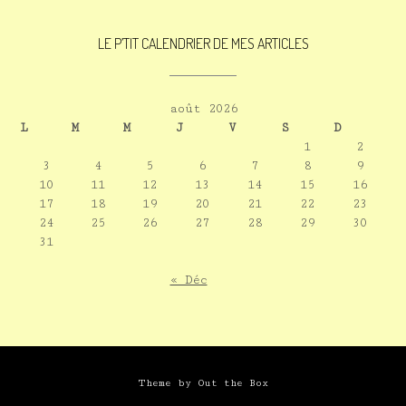
LE P’TIT CALENDRIER DE MES ARTICLES
août 2026
L
M
M
J
V
S
D
1
2
3
4
5
6
7
8
9
10
11
12
13
14
15
16
17
18
19
20
21
22
23
24
25
26
27
28
29
30
31
« Déc
Theme by
Out the Box