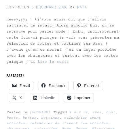
POSTED ON
6 DÉCEMBRE 2020
BY
MAÏA
Heeeyyyyy ! (j’vous avais dit que j’allais
rattraper le retard) Alors aujourd’hui, on se
retrouve pour parler mode ! Enfin, indirectement
cette fois-ci puisque je vais vous présenter ma
sélection de bottes et bottines sur Asos !
J’avoue qu’en ce moment j’ai un léger problème
avec les chaussures et surtout avec les bottes
puisque j’ai
Lire la suite
PARTAGEZ !
E-mail
Facebook
Pinterest
X
LinkedIn
Imprimer
Posted in
[DOSSIER]
Tagged
4 sur 24
,
asos
,
boot
,
boots
,
bottes
,
bottines
,
calendrier avent
articles
,
calendrier de l'avent des articles
,
chaussures
,
cuissardes
,
dupe
,
dupes
,
élastiques
,