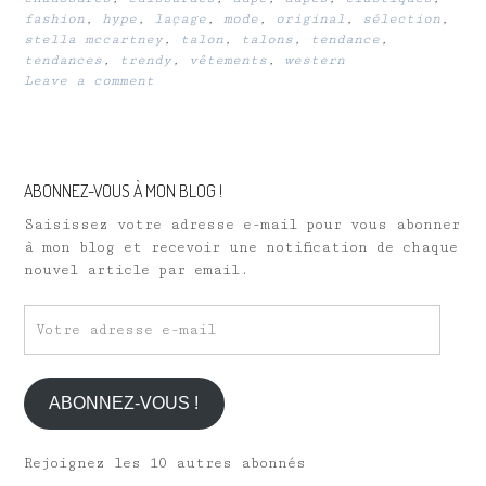
fashion
,
hype
,
laçage
,
mode
,
original
,
sélection
,
stella mccartney
,
talon
,
talons
,
tendance
,
tendances
,
trendy
,
vêtements
,
western
Leave a comment
ABONNEZ-VOUS À MON BLOG !
Saisissez votre adresse e-mail pour vous abonner
à mon blog et recevoir une notification de chaque
nouvel article par email.
Votre
adresse
e-
mail
ABONNEZ-VOUS !
Rejoignez les 10 autres abonnés