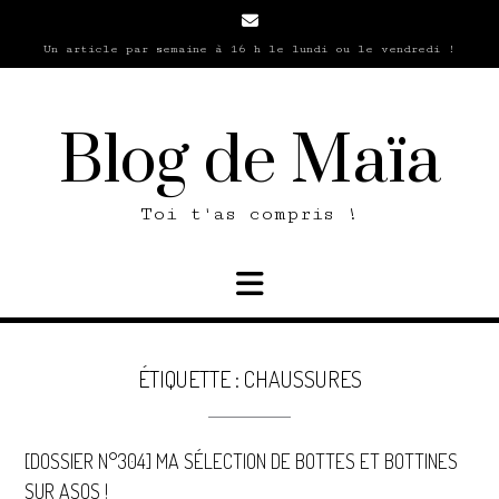
Skip
to
Un article par semaine à 16 h le lundi ou le vendredi !
content
Blog de Maïa
Toi t'as compris !
ÉTIQUETTE :
CHAUSSURES
[DOSSIER N°304] MA SÉLECTION DE BOTTES ET BOTTINES
SUR ASOS !