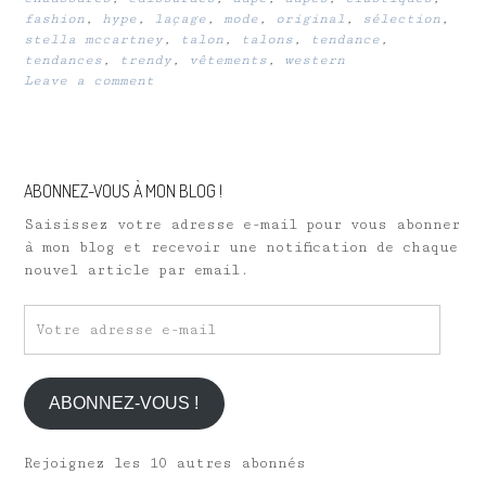
fashion
,
hype
,
laçage
,
mode
,
original
,
sélection
,
stella mccartney
,
talon
,
talons
,
tendance
,
tendances
,
trendy
,
vêtements
,
western
Leave a comment
ABONNEZ-VOUS À MON BLOG !
Saisissez votre adresse e-mail pour vous abonner
à mon blog et recevoir une notification de chaque
nouvel article par email.
Votre
adresse
e-
mail
ABONNEZ-VOUS !
Rejoignez les 10 autres abonnés