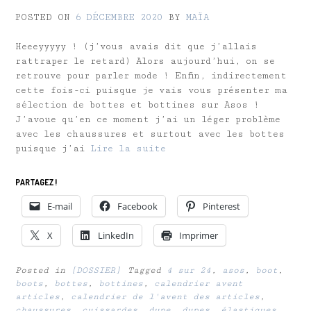
POSTED ON
6 DÉCEMBRE 2020
BY
MAÏA
Heeeyyyyy ! (j’vous avais dit que j’allais
rattraper le retard) Alors aujourd’hui, on se
retrouve pour parler mode ! Enfin, indirectement
cette fois-ci puisque je vais vous présenter ma
sélection de bottes et bottines sur Asos !
J’avoue qu’en ce moment j’ai un léger problème
avec les chaussures et surtout avec les bottes
puisque j’ai
Lire la suite
PARTAGEZ !
E-mail
Facebook
Pinterest
X
LinkedIn
Imprimer
Posted in
[DOSSIER]
Tagged
4 sur 24
,
asos
,
boot
,
boots
,
bottes
,
bottines
,
calendrier avent
articles
,
calendrier de l'avent des articles
,
chaussures
,
cuissardes
,
dupe
,
dupes
,
élastiques
,