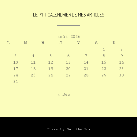
LE P’TIT CALENDRIER DE MES ARTICLES
août 2026
L
M
M
J
V
S
D
1
2
3
4
5
6
7
8
9
10
11
12
13
14
15
16
17
18
19
20
21
22
23
24
25
26
27
28
29
30
31
« Déc
Theme by
Out the Box