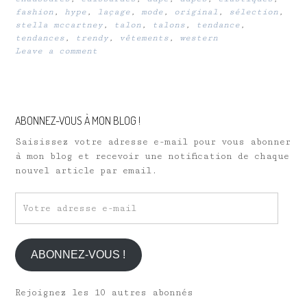
fashion
,
hype
,
laçage
,
mode
,
original
,
sélection
,
stella mccartney
,
talon
,
talons
,
tendance
,
tendances
,
trendy
,
vêtements
,
western
Leave a comment
ABONNEZ-VOUS À MON BLOG !
Saisissez votre adresse e-mail pour vous abonner
à mon blog et recevoir une notification de chaque
nouvel article par email.
Votre
adresse
e-
mail
ABONNEZ-VOUS !
Rejoignez les 10 autres abonnés