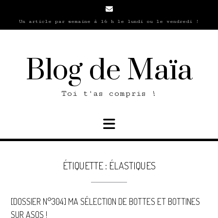
Skip
to
Un article par semaine à 16 h le lundi ou le vendredi !
content
Blog de Maïa
Toi t'as compris !
ÉTIQUETTE :
ÉLASTIQUES
[DOSSIER N°304] MA SÉLECTION DE BOTTES ET BOTTINES
SUR ASOS !