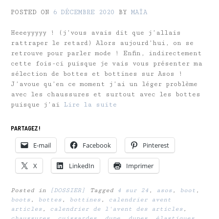
POSTED ON
6 DÉCEMBRE 2020
BY
MAÏA
Heeeyyyyy ! (j’vous avais dit que j’allais
rattraper le retard) Alors aujourd’hui, on se
retrouve pour parler mode ! Enfin, indirectement
cette fois-ci puisque je vais vous présenter ma
sélection de bottes et bottines sur Asos !
J’avoue qu’en ce moment j’ai un léger problème
avec les chaussures et surtout avec les bottes
puisque j’ai
Lire la suite
PARTAGEZ !
E-mail
Facebook
Pinterest
X
LinkedIn
Imprimer
Posted in
[DOSSIER]
Tagged
4 sur 24
,
asos
,
boot
,
boots
,
bottes
,
bottines
,
calendrier avent
articles
,
calendrier de l'avent des articles
,
chaussures
,
cuissardes
,
dupe
,
dupes
,
élastiques
,