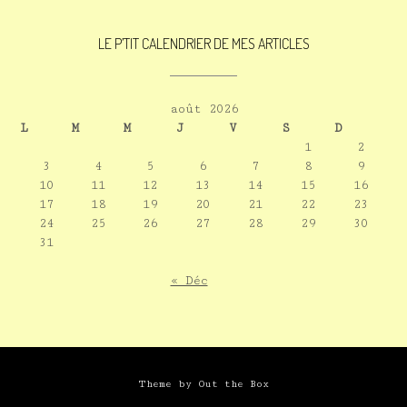
LE P’TIT CALENDRIER DE MES ARTICLES
août 2026
L
M
M
J
V
S
D
1
2
3
4
5
6
7
8
9
10
11
12
13
14
15
16
17
18
19
20
21
22
23
24
25
26
27
28
29
30
31
« Déc
Theme by
Out the Box