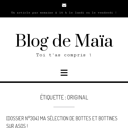
Skip
to
Un article par semaine à 16 h le lundi ou le vendredi !
content
Blog de Maïa
Toi t'as compris !
ÉTIQUETTE :
ORIGINAL
[DOSSIER N°304] MA SÉLECTION DE BOTTES ET BOTTINES
SUR ASOS !