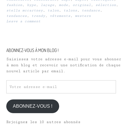
fashion
,
hype
,
laçage
,
mode
,
original
,
sélection
,
stella mccartney
,
talon
,
talons
,
tendance
,
tendances
,
trendy
,
vêtements
,
western
Leave a comment
ABONNEZ-VOUS À MON BLOG !
Saisissez votre adresse e-mail pour vous abonner
à mon blog et recevoir une notification de chaque
nouvel article par email.
Votre
adresse
e-
mail
ABONNEZ-VOUS !
Rejoignez les 10 autres abonnés