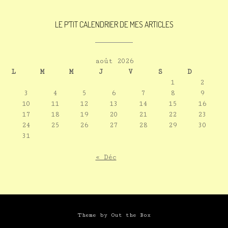
LE P’TIT CALENDRIER DE MES ARTICLES
août 2026
L
M
M
J
V
S
D
1
2
3
4
5
6
7
8
9
10
11
12
13
14
15
16
17
18
19
20
21
22
23
24
25
26
27
28
29
30
31
« Déc
Theme by
Out the Box