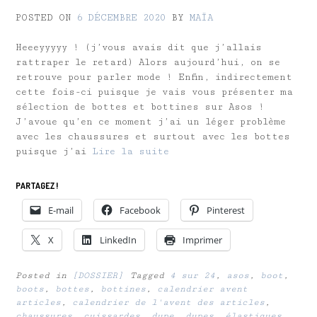
POSTED ON
6 DÉCEMBRE 2020
BY
MAÏA
Heeeyyyyy ! (j’vous avais dit que j’allais
rattraper le retard) Alors aujourd’hui, on se
retrouve pour parler mode ! Enfin, indirectement
cette fois-ci puisque je vais vous présenter ma
sélection de bottes et bottines sur Asos !
J’avoue qu’en ce moment j’ai un léger problème
avec les chaussures et surtout avec les bottes
puisque j’ai
Lire la suite
PARTAGEZ !
E-mail
Facebook
Pinterest
X
LinkedIn
Imprimer
Posted in
[DOSSIER]
Tagged
4 sur 24
,
asos
,
boot
,
boots
,
bottes
,
bottines
,
calendrier avent
articles
,
calendrier de l'avent des articles
,
chaussures
,
cuissardes
,
dupe
,
dupes
,
élastiques
,